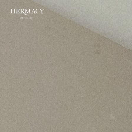
跳
至
主
要
內
容